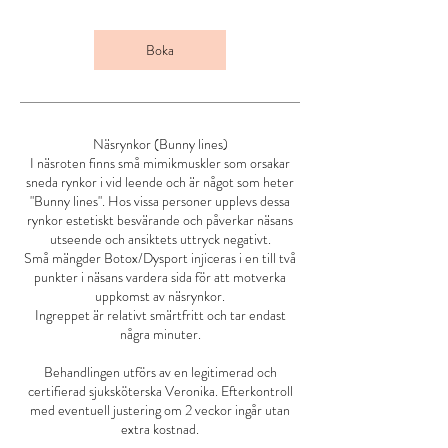
Boka
Näsrynkor (Bunny lines)
I näsroten finns små mimikmuskler som orsakar
sneda rynkor i vid leende och är något som heter
"Bunny lines". Hos vissa personer upplevs dessa
rynkor estetiskt besvärande och påverkar näsans
utseende och ansiktets uttryck negativt.
Små mängder Botox/Dysport injiceras i en till två
punkter i näsans vardera sida för att motverka
uppkomst av näsrynkor.
Ingreppet är relativt smärtfritt och tar endast
några minuter.
Behandlingen utförs av en legitimerad och
certifierad sjuksköterska Veronika. Efterkontroll
med eventuell justering om 2 veckor ingår utan
extra kostnad.