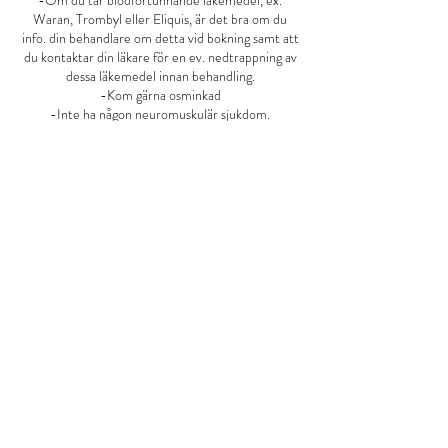
-Om du tar blodförtunnande läkemedel, ex.
Waran, Trombyl eller Eliquis, är det bra om du
info. din behandlare om detta vid bokning samt att
du kontaktar din läkare för en ev. nedtrappning av
dessa läkemedel innan behandling.
-Kom gärna osminkad
-Inte ha någon neuromuskulär sjukdom.
Behandling ska föregås av konsultation.
Avbokningsvillkor
Uteblivet besök eller besök avbokat efter 24
timmar debiteras med hela beloppet.
Derma Medical By V
Designed By