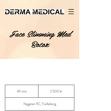
Face Slimming Med
Botox
2 500
svenska
45 min
4
2 500 kr
kronor
5
m
Nygatan 9C, Trelleborg
i
n