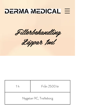
Fillerbehandling
Läppar 1ml
Från
2500
1 h
1
Från 2500 kr
kr
Nygatan 9C, Trelleborg