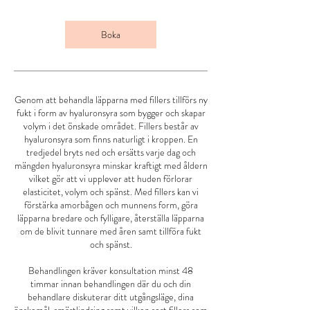
Boka
Genom att behandla läpparna med fillers tillförs ny
fukt i form av hyaluronsyra som bygger och skapar
volym i det önskade området. Fillers består av
hyaluronsyra som finns naturligt i kroppen. En
tredjedel bryts ned och ersätts varje dag och
mängden hyaluronsyra minskar kraftigt med åldern
vilket gör att vi upplever att huden förlorar
elasticitet, volym och spänst. Med fillers kan vi
förstärka amorbågen och munnens form, göra
läpparna bredare och fylligare, återställa läpparna
om de blivit tunnare med åren samt tillföra fukt
och spänst.
Behandlingen kräver konsultation minst 48
timmar innan behandlingen där du och din
behandlare diskuterar ditt utgångsläge, dina