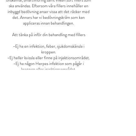
önskemål, smärtlindring samt vilken sort fillers som
ska användas. Eftersom våra fillers innehåller en
inbyggd bedövning anser vissa att det räcker med
det. Annars har vi bedövningskräm som kan
appliceras innan behandlingen.
Att tänka på inför din behandling med fillers
-Ej ha en infektion, feber, sjukdomskänsla i
kroppen.
-Ej heller kvissla eller finne på injektionsområdet.
-Ej ha någon Herpes infektion som pågår i
kroppen eller injektionsområdet.
-Ej vara gravid eller amma.
-Om du äter Magnecyl eller Ipren eller liknande
kan man lättare få blåmärken i injektionsområdet.
-Välj en dag som du inte ska träna samma kväll.
Avbokningsvillkor
Uteblivet besök eller besök avbokat efter 24