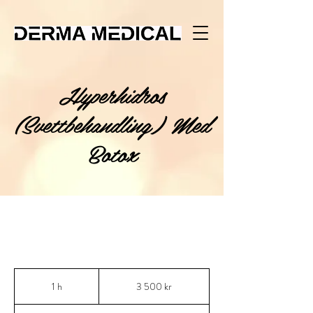
Hyperhidros
(Svettbehandling) Med
Botox
3 500
svenska
1 h
1
3 500 kr
kronor