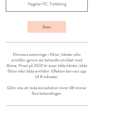
Nygatan 9C, Trelleborg
Boka
Eliminera svettningar i fötter, händer eller
armhålor genom att behandla området med
Botox. Priset på 3500 kr avser båda händer, båda
fötter eller båda armhålor. Effekten kan vara upp
till 8 månader.
Glöm inte att boka konsultation minst 48 timmar
före behandlingen.
Avbokningsvillkor
Uteblivet besök eller besök avbokat efter 24